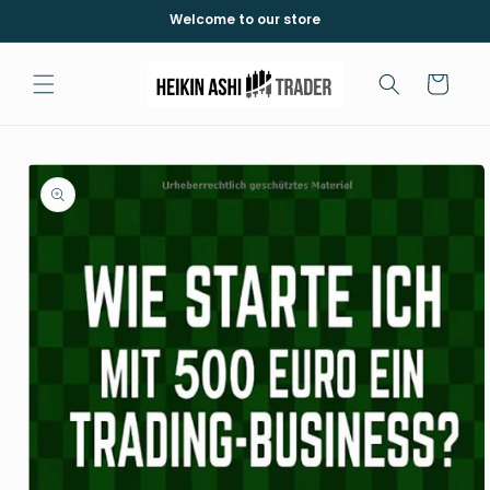
Skip to
Welcome to our store
content
Cart
Skip to
product
information