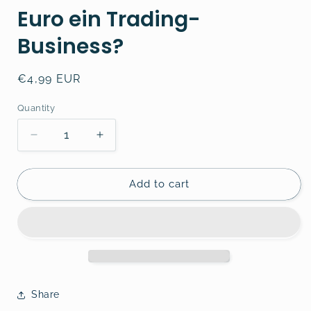
Euro ein Trading-
Business?
Regular
€4,99 EUR
price
Quantity
Decrease
Increase
quantity
quantity
for
for
Wie
Wie
Add to cart
starte
starte
ich
ich
mit
mit
500
500
Euro
Euro
ein
ein
Trading-
Trading-
Share
Business?
Business?