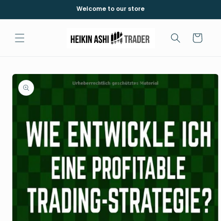
Skip to
Welcome to our store
content
Cart
Skip to
product
information