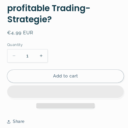
profitable Trading-
Strategie?
Regular
€4,99 EUR
price
Quantity
Decrease
Increase
quantity
quantity
for
for
Wie
Wie
Add to cart
entwickle
entwickle
ich
ich
eine
eine
profitable
profitable
Trading-
Trading-
Strategie?
Strategie?
Share