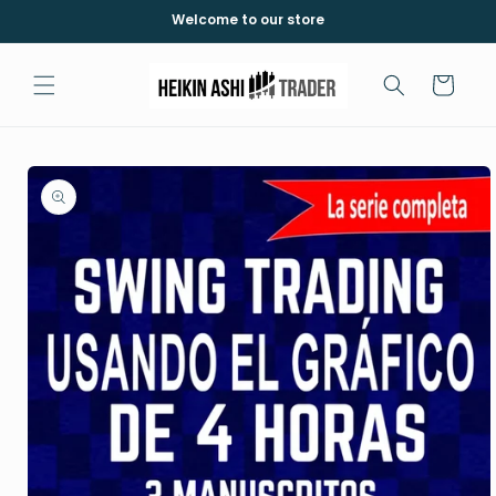
Skip to
Welcome to our store
content
Cart
Skip to
product
information