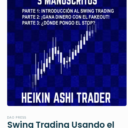
Open
media
1
DAO PRESS
in
Swing Trading Usando el
modal