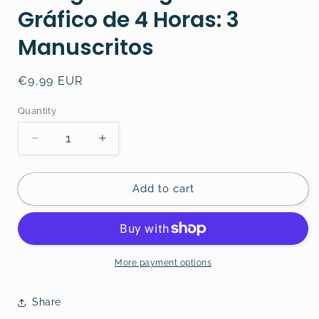
Gráfico de 4 Horas: 3
Manuscritos
Regular
€9,99 EUR
price
Quantity
Decrease
Increase
quantity
quantity
for
for
Swing
Swing
Add to cart
Trading
Trading
Usando
Usando
el
el
Gráfico
Gráfico
de
de
More payment options
4
4
Horas:
Horas:
Share
3
3