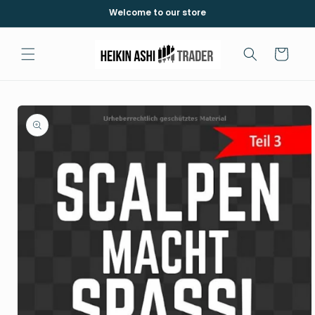
Skip to
Welcome to our store
content
Cart
Skip to
product
information