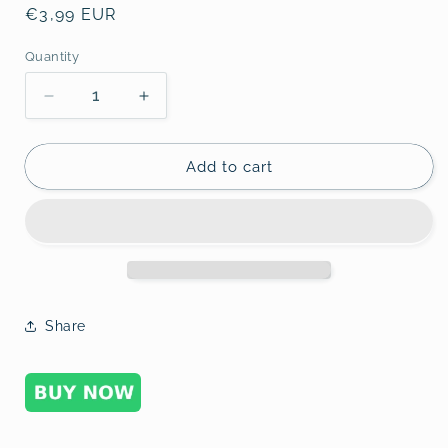
Regular
€3,99 EUR
price
Quantity
Decrease
Increase
quantity
quantity
for
for
Scalpen
Scalpen
Add to cart
macht
macht
Spaß!
Spaß!
2
2
Share