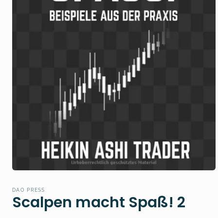
Open
media
1
DAO PRESS
in
Scalpen macht Spaß! 2
modal