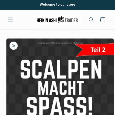
Skip to
Welcome to our store
content
Cart
Skip to
product
information