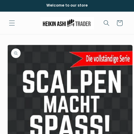
Skip to
Welcome to our store
content
Cart
Skip to
product
information