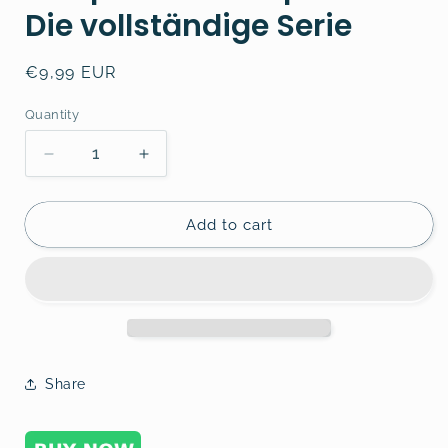
Die vollständige Serie
Regular
€9,99 EUR
price
Quantity
Decrease
Increase
quantity
quantity
for
for
Scalpen
Scalpen
Add to cart
macht
macht
Spaß!
Spaß!
1-
1-
4:
4:
Die
Die
vollständige
vollständige
Serie
Serie
Share