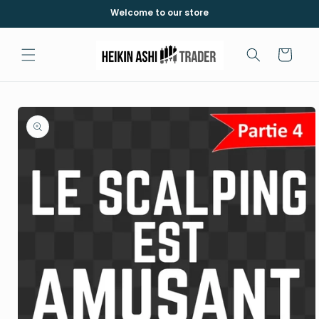
Skip to
Welcome to our store
content
Cart
Skip to
product
information