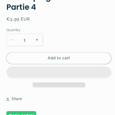
Partie 4
Regular
€3,99 EUR
price
Quantity
Decrease
Increase
quantity
quantity
for
for
Le
Le
Add to cart
Scalping
Scalping
est
est
Amusant!
Amusant!
Partie
Partie
4
4
Share