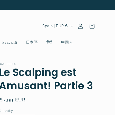
Log
C
Cart
Spain | EUR €
in
o
u
Русский
日本語
हिंदी
中国人
n
t
r
DAO PRESS
Le Scalping est
y
/
Amusant! Partie 3
r
e
Regular
€3,99 EUR
g
price
i
Quantity