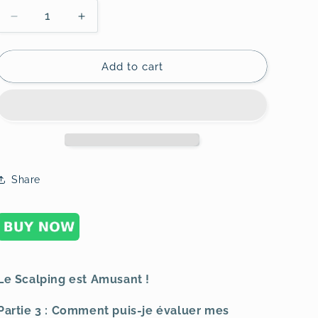
o
Decrease
Increase
n
quantity
quantity
for
for
Le
Le
Add to cart
Scalping
Scalping
est
est
Amusant!
Amusant!
Partie
Partie
3
3
Share
Le Scalping est Amusant !
Partie 3 : Comment puis-je évaluer mes