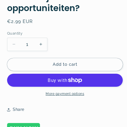
opportuniteiten?
Regular
€2,99 EUR
price
Quantity
Decrease
Increase
quantity
quantity
for
for
Hoe
Hoe
Add to cart
vind
vind
je
je
unieke
unieke
opportuniteiten?
opportuniteiten?
More payment options
Share