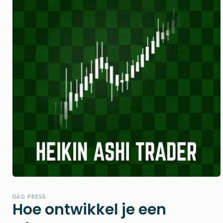
Open
media
1
DAO PRESS
in
Hoe ontwikkel je een
modal