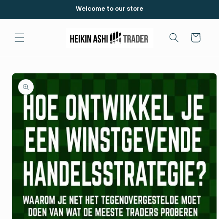
Skip to
Welcome to our store
content
Cart
Skip to
product
information