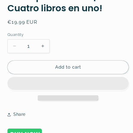
Cuatro libros en uno!
Regular
€19,99 EUR
price
Quantity
Decrease
Increase
quantity
quantity
for
for
El
El
Add to cart
Scalper
Scalper
Rentable¡
Rentable¡
Cuatro
Cuatro
libros
libros
en
en
uno!
uno!
Share