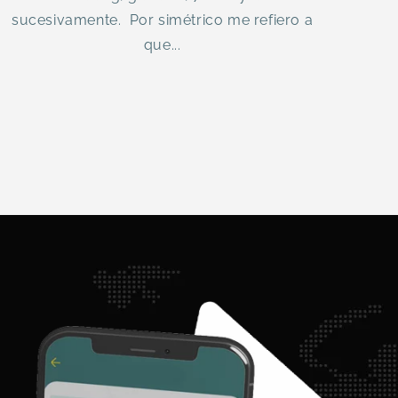
sucesivamente. Por simétrico me refiero a
que...