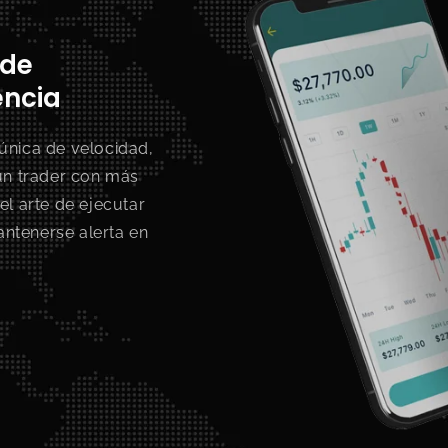
 de
encia
única de velocidad,
 un trader con más
el arte de ejecutar
ntenerse alerta en