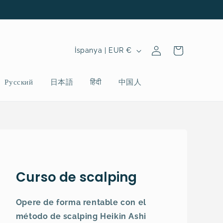
Oturum
Ü
Sepet
İspanya | EUR €
aç
l
k
Русский
日本語
हिंदी
中国人
e
/
b
ö
l
g
Curso de scalping
e
Opere de forma rentable con el
método de scalping Heikin Ashi