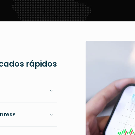
rcados rápidos
antes?