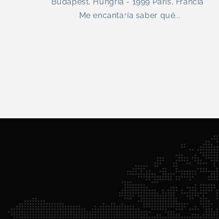
Budapest, Hungría - 1999 París, Francia
Me encantaría saber qué...