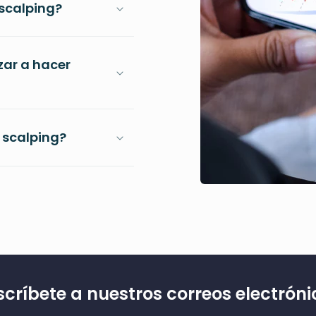
 scalping?
zar a hacer
 scalping?
scríbete a nuestros correos electróni