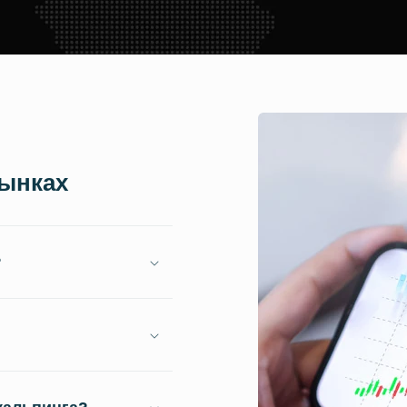
рынках
?