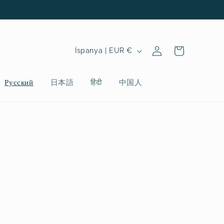
Oturum
Ü
Sepet
İspanya | EUR €
aç
l
k
Русский
日本語
हिंदी
中国人
e
/
b
ö
l
g
e