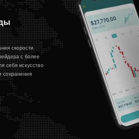
оды
ания скорости,
трейдера с более
ля себя искусство
и сохранения