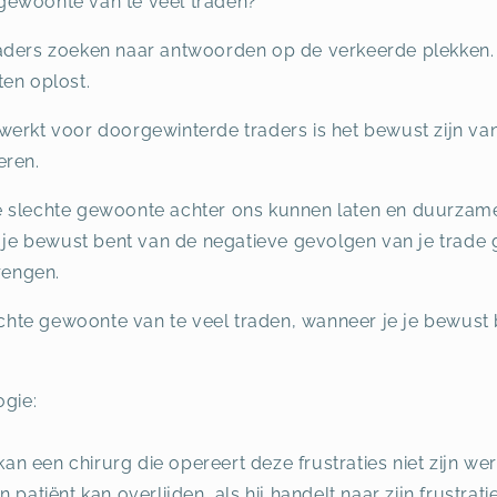
gewoonte van te veel traden?”
aders zoeken naar antwoorden op de verkeerde plekken.
ten oplost.
werkt voor doorgewinterde traders is het bewust zijn van
eren.
 slechte gewoonte achter ons kunnen laten en duurzame
e je bewust bent van de negatieve gevolgen van je trade ge
rengen.
lechte gewoonte van te veel traden, wanneer je je bewust 
ogie:
 kan een chirurg die opereert deze frustraties niet zijn w
 patiënt kan overlijden, als hij handelt naar zijn frustra