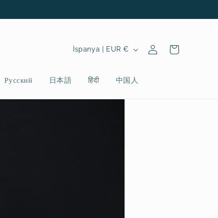
Oturum
Ü
Sepet
İspanya | EUR €
aç
l
k
Русский
日本語
हिंदी
中国人
e
/
b
ö
l
g
e