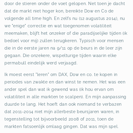
door de stieren onder de voet gelopen. Net toen je dacht
dat de markt niet hoger kon, bereikte Dow en Co de
volgende all time high. En zelfs nu (12 augustus 2014), nu
we "enige" correctie en wat toegenomen volatiliteit
meemaken, blijft het onzeker of die paradijselijke tijden (ik
bedoel voor mij) zullen terugkeren. Typisch voor mensen
die in de eerste jaren na 9/11 op de beurs in de leer zijn
gegaan. Die onzekere, wispelturige tijden waarin elke
permabull eindelijk werd verjaagd.
Ik moest eerst "leren" om DAX, Dow en co. te kopen in
periodes van zwakte en dan winst te nemen. Het was een
ander spel dan wat ik gewend was (ik hou ervan om
volatiliteit in alle markten te scalpen). En mijn aanpassing
duurde te lang. Het hoeft dan ook niemand te verbazen
dat 2011-2014 niet mijn allerbeste beursjaren waren, in
tegenstelling tot bijvoorbeeld 2008 of 2011, toen de
markten fatsoenlijk omlaag gingen. Dat was mijn spel.