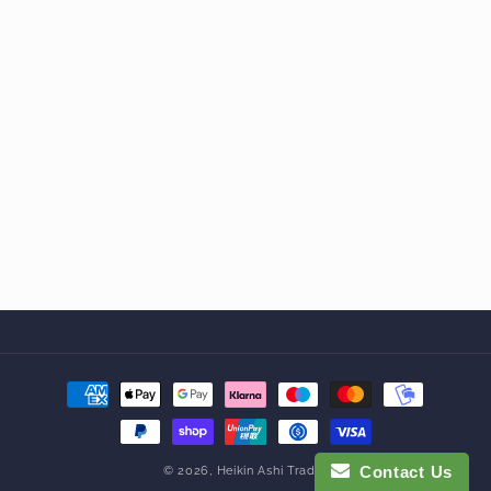
決
済
方
法
Contact Us
© 2026,
Heikin Ashi Trader