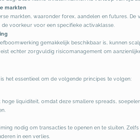
nde markten
verse markten, waaronder forex, aandelen en futures. De 
t de voorkeur voor een specifieke activaklasse.
ing
hefboomwerking gemakkelijk beschikbaar is, kunnen scalp
reist echter zorgvuldig risicomanagement om aanzienlijke
 is het essentieel om de volgende principes te volgen:
t hoge liquiditeit, omdat deze smallere spreads, soepele
en.
iming nodig om transacties te openen en te sluiten. Zelfs
deren in een verlies.