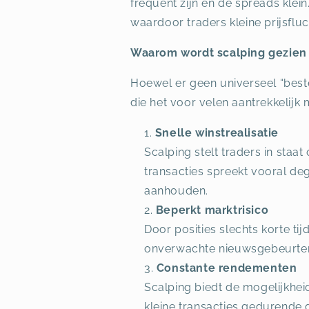
frequent zijn en de spreads klei
waardoor traders kleine prijsflu
Waarom wordt scalping gezien 
Hoewel er geen universeel “beste
die het voor velen aantrekkelijk
Snelle winstrealisatie
Scalping stelt traders in sta
transacties spreekt vooral deg
aanhouden.
Beperkt marktrisico
Door posities slechts korte ti
onverwachte nieuwsgebeurten
Constante rendementen
Scalping biedt de mogelijkhei
kleine transacties gedurende d