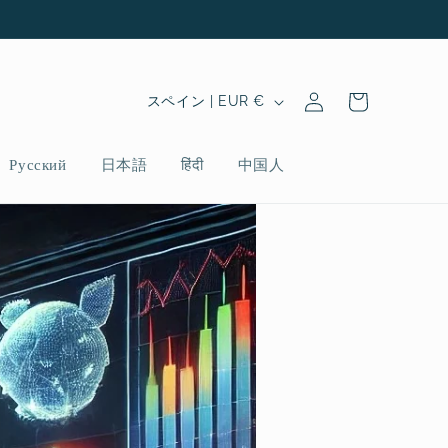
ロ
カ
グ
国
ー
スペイン | EUR €
イ
/
ト
ン
地
Русский
日本語
हिंदी
中国人
域