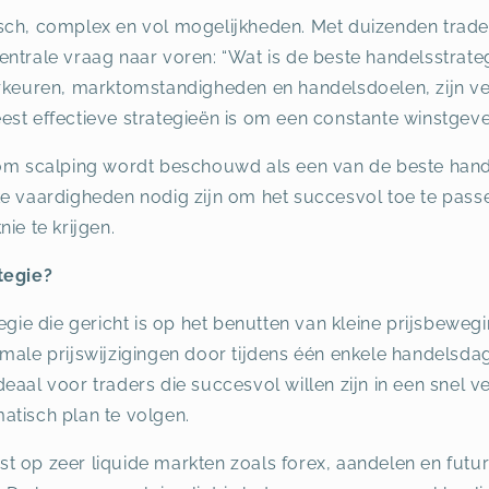
sch, complex en vol mogelijkheden. Met duizenden trade
entrale vraag naar voren: “Wat is de beste handelsstrat
orkeuren, marktomstandigheden en handelsdoelen, zijn vee
est effectieve strategieën is om een constante winstgeve
rom scalping wordt beschouwd als een van de beste hande
ke vaardigheden nodig zijn om het succesvol toe te pass
ie te krijgen.
tegie?
tegie die gericht is op het benutten van kleine prijsbewe
male prijswijzigingen door tijdens één enkele handelsdag 
deaal voor traders die succesvol willen zijn in een snel
atisch plan te volgen.
t op zeer liquide markten zoals forex, aandelen en futu