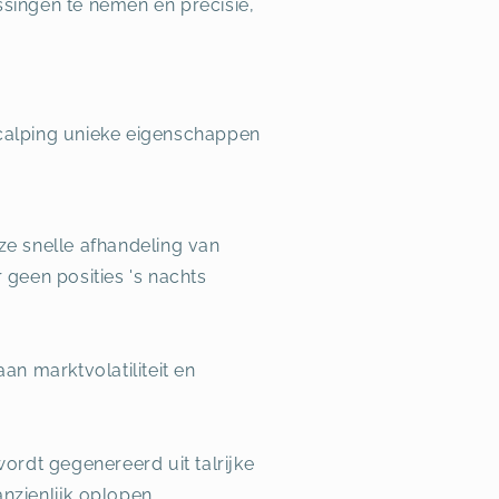
issingen te nemen en precisie,
 scalping unieke eigenschappen
ze snelle afhandeling van
 geen posities 's nachts
an marktvolatiliteit en
rdt gegenereerd uit talrijke
nzienlijk oplopen.