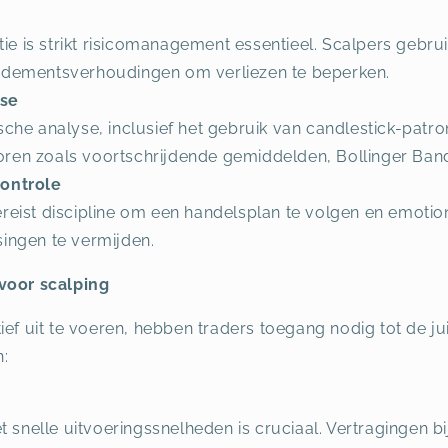
e is strikt risicomanagement essentieel. Scalpers gebr
endementsverhoudingen om verliezen te beperken.
yse
sche analyse, inclusief het gebruik van candlestick-patr
oren zoals voortschrijdende gemiddelden, Bollinger Band
controle
ereist discipline om een handelsplan te volgen en emoti
singen te vermijden.
 voor scalping
ef uit te voeren, hebben traders toegang nodig tot de jui
:
snelle uitvoeringssnelheden is cruciaal. Vertragingen b