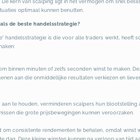
n. De kern van scalping ligt in het vermogen om snel besl
ctuaties optimaal kunnen benutten.
als de beste handelsstrategie?
” handelsstrategie is die voor alle traders werkt, heeft
 maken:
at om binnen minuten of zelfs seconden winst te maken. De
enen aan die onmiddellijke resultaten verkiezen en liever
jd aan te houden, verminderen scalpers hun blootstelling a
issen die grote prijsbewegingen kunnen veroorzaken.
d om consistente rendementen te behalen, omdat winst wo
e dag. Deze kleine winsten kunnen na verloop van tijd aa