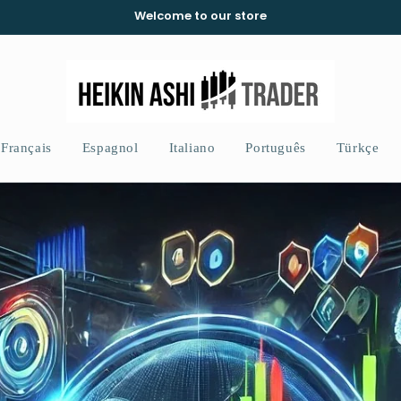
Welcome to our store
Français
Espagnol
Italiano
Português
Türkçe