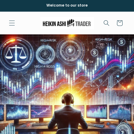
コンテ
Welcome to our store
ンツに
進む
カ
ー
ト