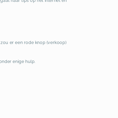
gaat naar tips op het internet en
an zou er een rode knop (verkoop)
onder enige hulp.