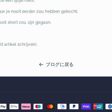
 een tijdje niets.
ar je nooit eerder zou hebben gekocht.
oit short zou zijn gegaan.
 artikel schrijven).
ブログに戻る