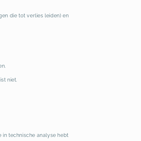
n die tot verlies leiden) en
en.
t niet.
e in technische analyse hebt