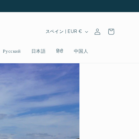
ロ
カ
グ
国
ー
スペイン | EUR €
イ
/
ト
ン
地
Русский
日本語
हिंदी
中国人
域