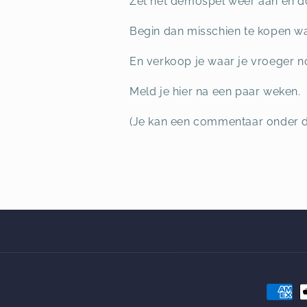
Zet het demospel weer aan en doe
Begin dan misschien te kopen wa
En verkoop je waar je vroeger no
Meld je hier na een paar weken.
(Je kan een commentaar onder dit
決