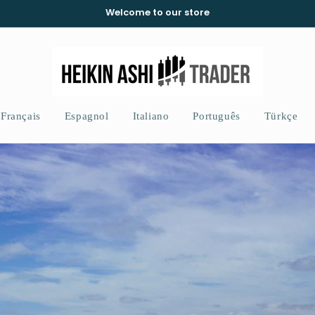
Welcome to our store
Français
Espagnol
Italiano
Português
Türkçe