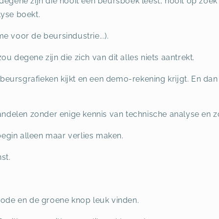
degene zijn die nooit een beursboek leest, nooit op zoek 
lyse boekt.
ame voor de beursindustrie...).
u degene zijn die zich van dit alles niets aantrekt.
ar beursgrafieken kijkt en een demo-rekening krijgt. En d
handelen zonder enige kennis van technische analyse en z
 begin alleen maar verlies maken.
st.
 rode en de groene knop leuk vinden.