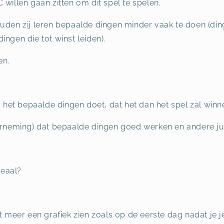
willen gaan zitten om dit spel te spelen.
uden zij leren bepaalde dingen minder vaak te doen (dinge
ngen die tot winst leiden).
en.
s het bepaalde dingen doet, dat het dan het spel zal winn
arneming) dat bepaalde dingen goed werken en andere juis
.
deaal?
t meer een grafiek zien zoals op de eerste dag nadat je j