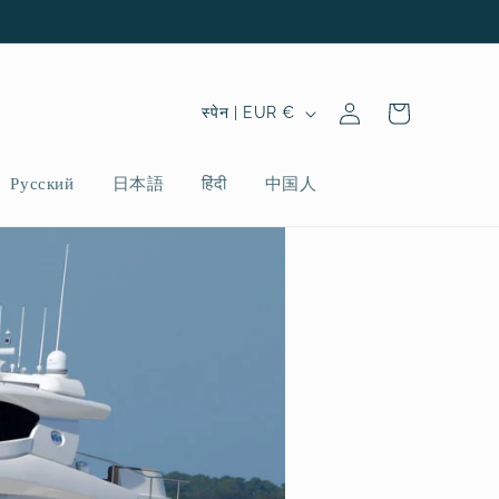
Log
C
Cart
स्पेन | EUR €
in
o
u
Русский
日本語
हिंदी
中国人
n
t
r
y
/
r
e
g
i