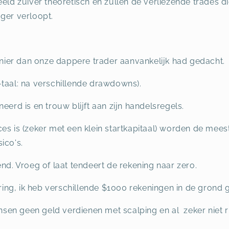
eeld zuiver theoretisch en zullen de verliezende trades di
ger verloopt.
ier dan onze dappere trader aanvankelijk had gedacht.
-taal: na verschillende drawdowns).
eerd is en trouw blijft aan zijn handelsregels.
ces is (zeker met een klein startkapitaal) worden de m
ico's.
end. Vroeg of laat tendeert de rekening naar zero.
aring, ik heb verschillende $1000 rekeningen in de grond 
en geen geld verdienen met scalping en al zeker niet r