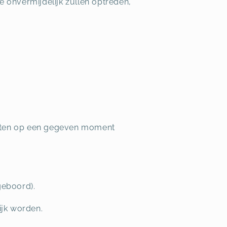
e onvermijdelijk zullen optreden,
eesten op een gegeven moment
geboord).
ijk worden.