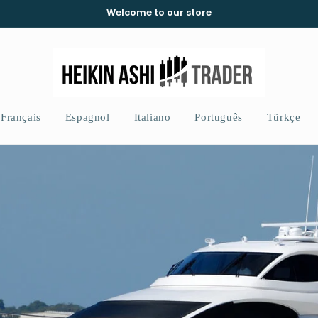
Welcome to our store
Français
Espagnol
Italiano
Português
Türkçe