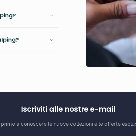
lping?
alping?
Iscriviti alle nostre e-mail
il primo a conoscere le nuove collezioni e le offerte esclu