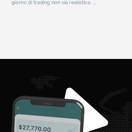
giorno di trading non sia realistico. ...