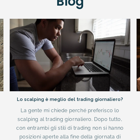
Blog
Lo scalping è meglio del trading giornaliero?
La gente mi chiede perché preferisco lo
scalping al trading giornaliero. Dopo tutto,
con entrambi gli stili di trading non si hanno
posizioni aperte alla fine della giornata di