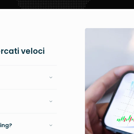
rcati veloci
ping?