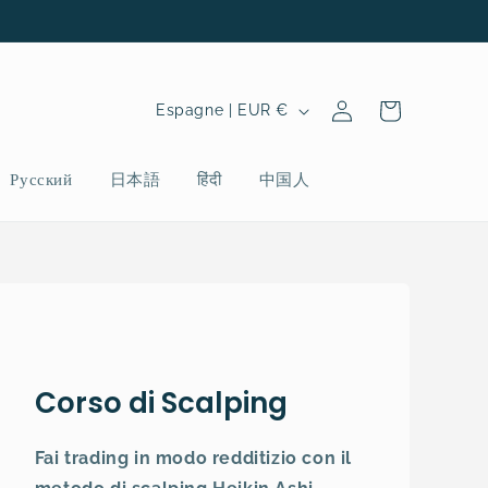
P
Connexion
Panier
Espagne | EUR €
a
y
Русский
日本語
हिंदी
中国人
s
/
r
é
g
i
Corso di Scalping
o
n
Fai trading in modo redditizio con il