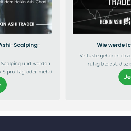
 Ashi-Scalping-
Wie werde ich
Verluste gehören dazu.
s Scalping und werden
ruhig bleibst, disz
0 $ pro Tag oder mehr)
Je