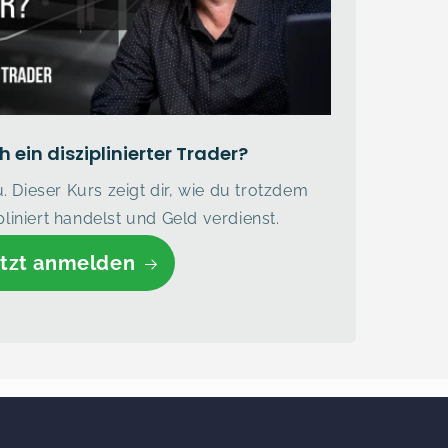
 ein disziplinierter Trader?
 Dieser Kurs zeigt dir, wie du trotzdem
ipliniert handelst und Geld verdienst.
tzt anmelden