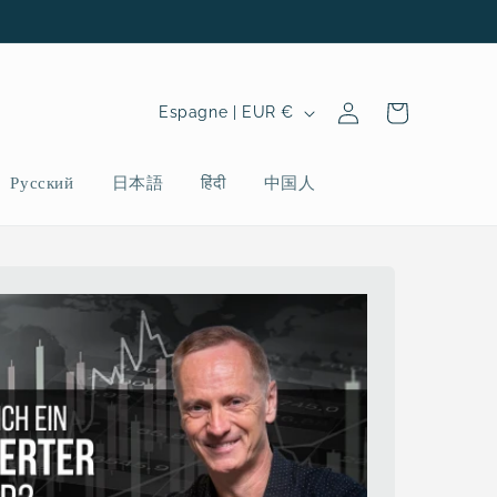
P
Connexion
Panier
Espagne | EUR €
a
y
Русский
日本語
हिंदी
中国人
s
/
r
é
g
i
o
n