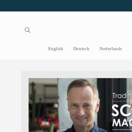
et
passer
au
contenu
English
Deutsch
Nederlands