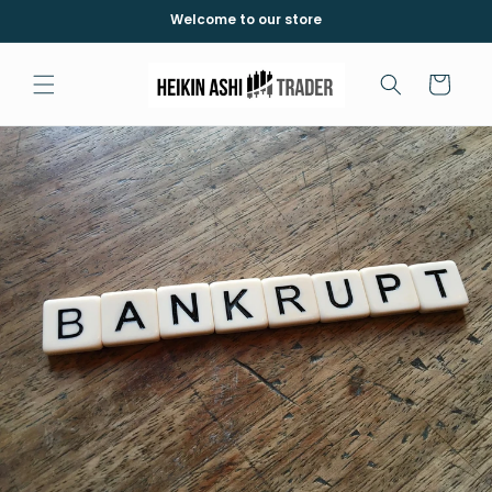
et
Welcome to our store
passer
au
contenu
Panier