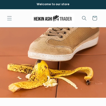
et
Welcome to our store
passer
au
contenu
Panier