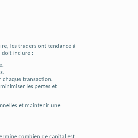
aire, les traders ont tendance à
doit inclure :
e.
s.
r chaque transaction.
minimiser les pertes et
onnelles et maintenir une
étermine combien de capital est