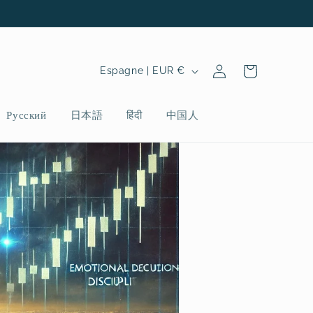
P
Connexion
Panier
Espagne | EUR €
a
y
Русский
日本語
हिंदी
中国人
s
/
r
é
g
i
o
n