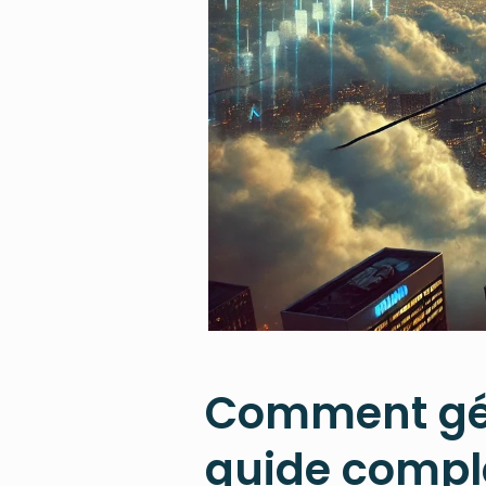
Comment gére
guide compl