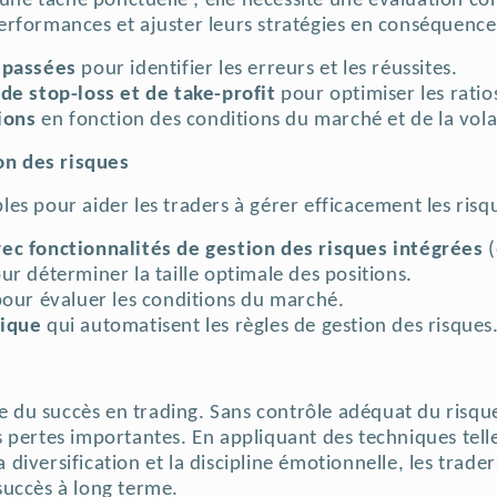
 une tâche ponctuelle ; elle nécessite une évaluation co
erformances et ajuster leurs stratégies en conséquenc
 passées
pour identifier les erreurs et les réussites.
de stop-loss et de take-profit
pour optimiser les rati
tions
en fonction des conditions du marché et de la volat
ion des risques
ibles pour aider les traders à gérer efficacement les ris
ec fonctionnalités de gestion des risques intégrées
(
ur déterminer la taille optimale des positions.
our évaluer les conditions du marché.
mique
qui automatisent les règles de gestion des risques
se du succès en trading. Sans contrôle adéquat du risque
pertes importantes. En appliquant des techniques telles
la diversification et la discipline émotionnelle, les trad
succès à long terme.