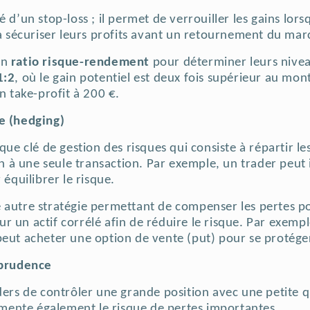
 d’un stop-loss ; il permet de verrouiller les gains lors
s à sécuriser leurs profits avant un retournement du mar
un
ratio risque-rendement
pour déterminer leurs nivea
1:2
, où le gain potentiel est deux fois supérieur au mon
un take-profit à 200 €.
re (hedging)
ique clé de gestion des risques qui consiste à répartir l
ion à une seule transaction. Par exemple, un trader peut 
 équilibrer le risque.
 autre stratégie permettant de compenser les pertes pote
r un actif corrélé afin de réduire le risque. Par exemp
peut acheter une option de vente (put) pour se protég
 prudence
ders de contrôler une grande position avec une petite qu
ugmente également le risque de pertes importantes.