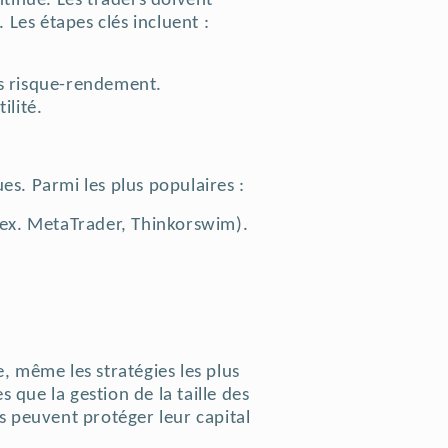
ntinue. Les traders doivent
e.
Les étapes clés incluent :
os risque-rendement.
ilité.
ques.
Parmi les plus populaires :
ex.
MetaTrader, Thinkorswim).
.
, même les stratégies les plus
 que la gestion de la taille des
ers peuvent protéger leur capital