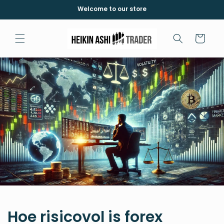
et
Welcome to our store
passer
au
contenu
Panier
Hoe risicovol is forex