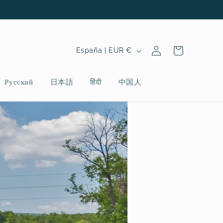
Iniciar
P
Carrito
España | EUR €
sesión
a
í
Русский
日本語
हिंदी
中国人
s
/
r
e
g
i
ó
n