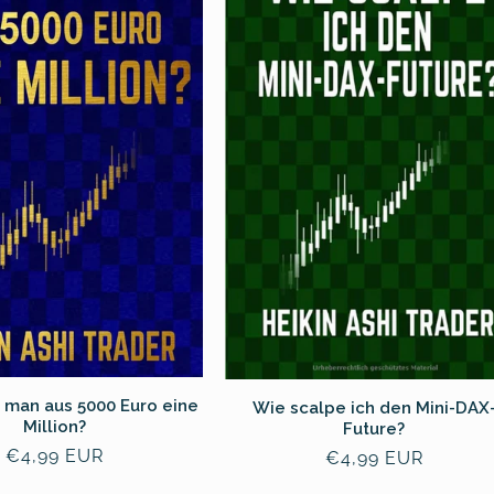
 man aus 5000 Euro eine
Wie scalpe ich den Mini-DAX
Million?
Future?
常
€4,99 EUR
常
€4,99 EUR
规
规