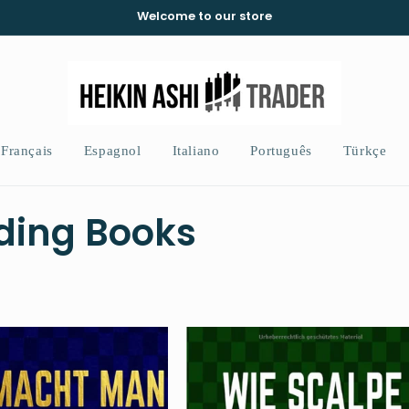
Welcome to our store
Français
Espagnol
Italiano
Português
Türkçe
ding Books