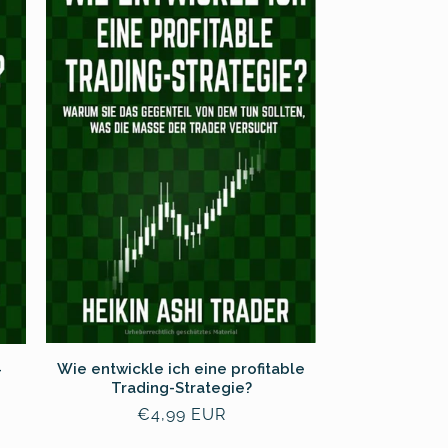
Wie entwickle ich eine profitable
-
Trading-Strategie?
常
€4,99 EUR
规