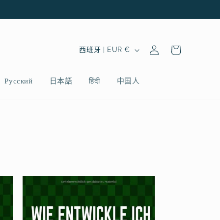
购
登
国
物
西班牙 | EUR €
录
家
车
/
Русский
日本語
हिंदी
中国人
地
区