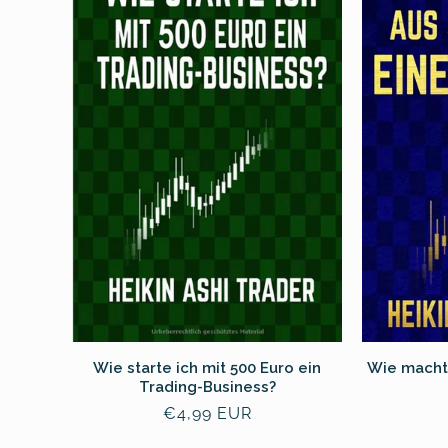
Wie starte ich mit 500 Euro ein
Wie macht
Trading-Business?
常
€4,99 EUR
规