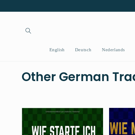
跳到内
容
English
Deutsch
Nederlands
收
Other German Tra
藏
: