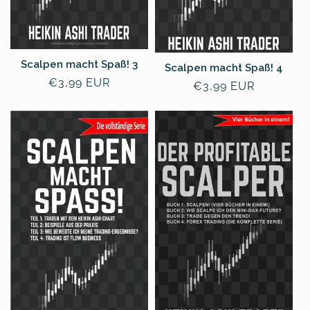
Scalpen macht Spaß! 3
Scalpen macht Spaß! 4
常
€3,99 EUR
常
€3,99 EUR
规
规
价
价
格
格