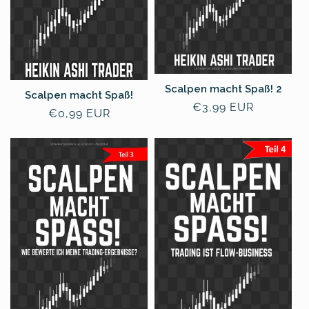
Scalpen macht Spaß! 2
Scalpen macht Spaß!
常
€3,99 EUR
常
€0,99 EUR
规
规
价
价
格
格