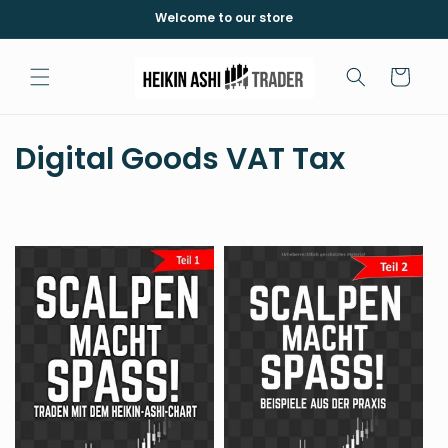
跳到内
Welcome to our store
容
购
物
车
收
Digital Goods VAT Tax
藏
: