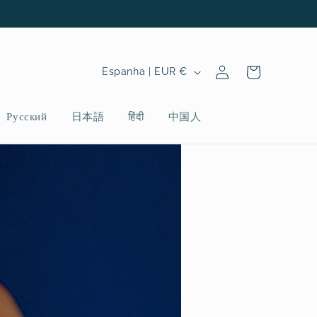
Iniciar
P
Carrinho
Espanha | EUR €
sessão
a
í
Русский
日本語
हिंदी
中国人
s
/
r
e
g
i
ã
o