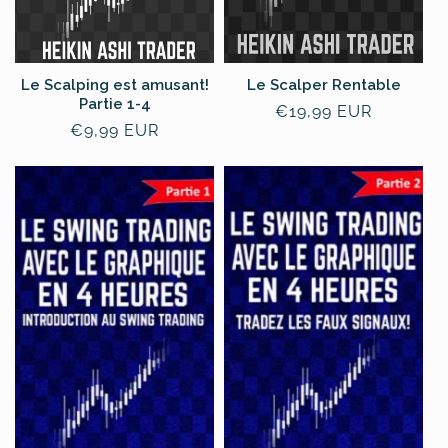
Le Scalping est amusant!
Le Scalper Rentable
Partie 1-4
Normale
€19,99 EUR
Normale
€9,99 EUR
prijs
prijs