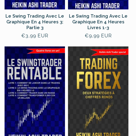
Le Swing Trading Avec Le
Le Swing Trading Avec Le
Graphique En 4 Heures 3:
Graphique En 4 Heures
Partie 3
Livres 1-3
Normale
€3,99 EUR
Normale
€9,99 EUR
prijs
prijs