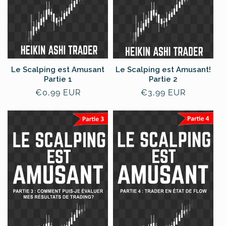
e
:
Le Scalping est Amusant
Le Scalping est Amusant!
Partie 1
Partie 2
Normale
€0,99 EUR
Normale
€3,99 EUR
prijs
prijs