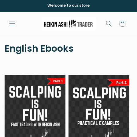
Vai
Welcome to our store
direttamente
ai contenuti
Carrello
C
English Ebooks
o
l
l
e
z
i
o