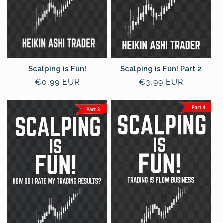
n
e
:
Scalping is Fun!
Scalping is Fun! Part 2
Prezzo
€0,99 EUR
Prezzo
€3,99 EUR
di
di
listino
listino