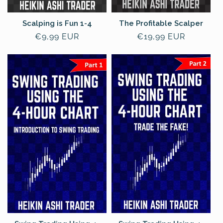
Scalping is Fun 1-4
The Profitable Scalper
Prezzo
€9,99 EUR
Prezzo
€19,99 EUR
di
di
listino
listino