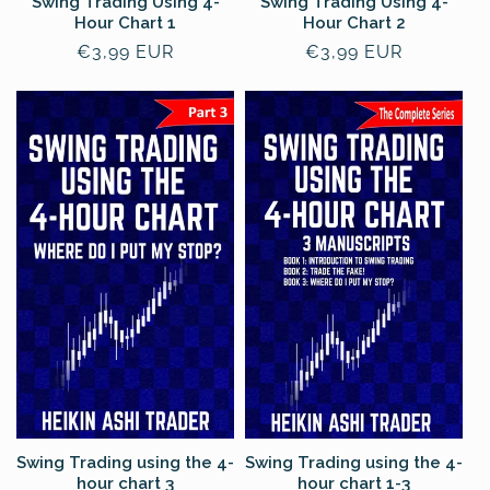
Swing Trading Using 4-
Swing Trading Using 4-
Hour Chart 1
Hour Chart 2
Prezzo
€3,99 EUR
Prezzo
€3,99 EUR
di
di
listino
listino
Swing Trading using the 4-
Swing Trading using the 4-
hour chart 3
hour chart 1-3