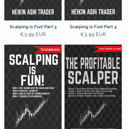
Scalping is Fun! Part 4
Scalping is Fun! Part 3
Prezzo
€3,99 EUR
Prezzo
€3,99 EUR
di
di
listino
listino