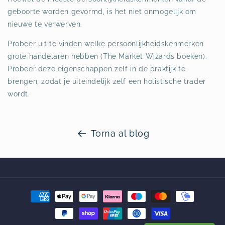
geboorte worden gevormd, is het niet onmogelijk om
nieuwe te verwerven.
Probeer uit te vinden welke persoonlijkheidskenmerken
grote handelaren hebben (The Market Wizards boeken).
Probeer deze eigenschappen zelf in de praktijk te
brengen, zodat je uiteindelijk zelf een holistische trader
wordt.
Torna al blog
Metodi
di
pagamento