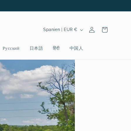
L
Einloggen
Warenkorb
Spanien | EUR €
a
n
Русский
日本語
हिंदी
中国人
d
/
R
e
g
i
o
n