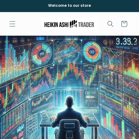
Direkt
Welcome to our store
zum
Inhalt
Warenkorb